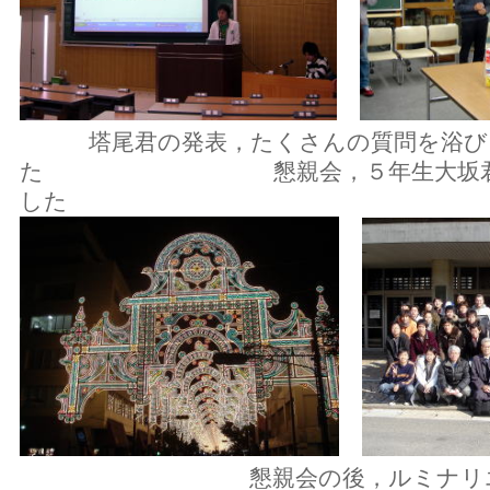
塔尾君の発表，たくさんの質問を浴び
た 懇親会，５年生大坂君が物
した
懇親会の後，ルミナリエ