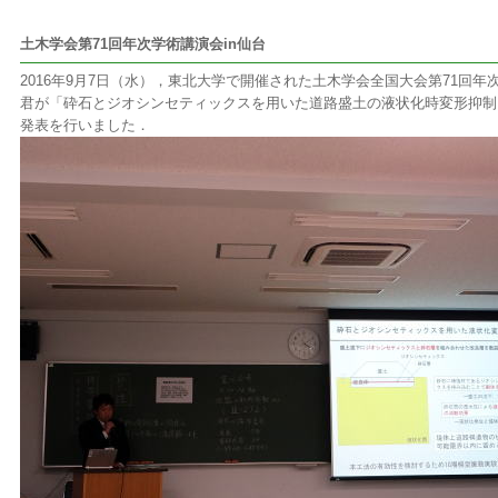
土木学会第71回年次学術講演会in仙台
2016年9月7日（水），東北大学で開催された土木学会全国大会第71回
君が「砕石とジオシンセティックスを用いた道路盛土の液状化時変形抑制
発表を行いました．