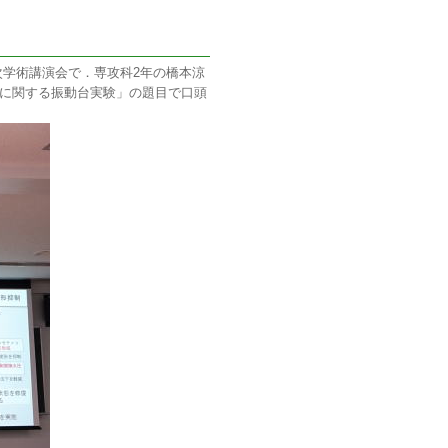
年次学術講演会で．専攻科2年の橋本涼
に関する振動台実験」の題目で口頭