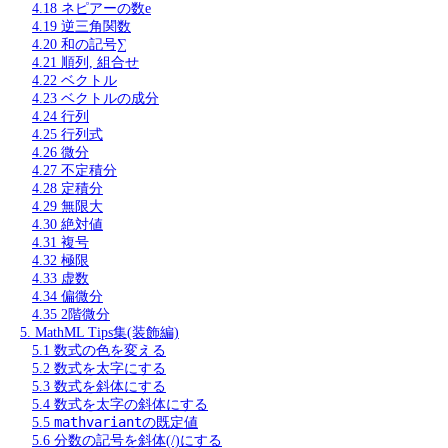
4.18 ネピアーの数e
4.19 逆三角関数
4.20 和の記号∑
4.21 順列, 組合せ
4.22 ベクトル
4.23 ベクトルの成分
4.24 行列
4.25 行列式
4.26 微分
4.27 不定積分
4.28 定積分
4.29 無限大
4.30 絶対値
4.31 複号
4.32 極限
4.33 虚数
4.34 偏微分
4.35 2階微分
5. MathML Tips集(装飾編)
5.1 数式の色を変える
5.2 数式を太字にする
5.3 数式を斜体にする
5.4 数式を太字の斜体にする
mathvariant
5.5
の既定値
5.6 分数の記号を斜体(/)にする