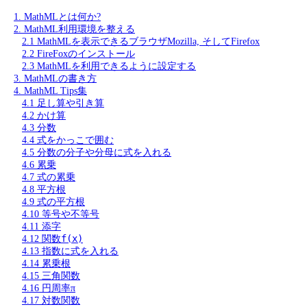
1. MathMLとは何か?
2. MathML利用環境を整える
2.1 MathMLを表示できるブラウザMozilla, そしてFirefox
2.2 FireFoxのインストール
2.3 MathMLを利用できるように設定する
3. MathMLの書き方
4. MathML Tips集
4.1 足し算や引き算
4.2 かけ算
4.3 分数
4.4 式をかっこで囲む
4.5 分数の分子や分母に式を入れる
4.6 累乗
4.7 式の累乗
4.8 平方根
4.9 式の平方根
4.10 等号や不等号
4.11 添字
f(x)
4.12 関数
4.13 指数に式を入れる
4.14 累乗根
4.15 三角関数
4.16 円周率π
4.17 対数関数